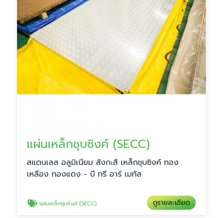
แผ่นเหล็กชุบซิงค์ (SECC)
สแตนเลส อลูมิเนียม สังกะสี เหล็กชุบซิงค์ ทอง
เหลือง ทองแดง - บี ทรี อาร์ เมทัล
ดูรายละเอียด
แผ่นเหล็กชุบซิงค์ (SECC)