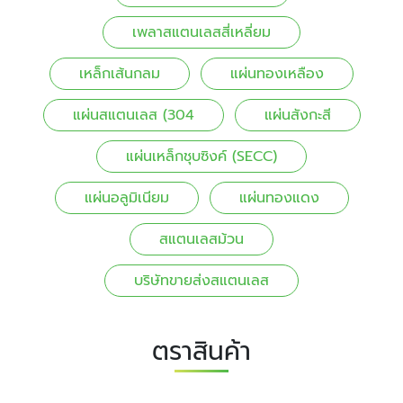
เพลาสแตนเลสสี่เหลี่ยม
เหล็กเส้นกลม
แผ่นทองเหลือง
แผ่นสแตนเลส (304
แผ่นสังกะสี
แผ่นเหล็กชุบซิงค์ (SECC)
แผ่นอลูมิเนียม
แผ่นทองแดง
สแตนเลสม้วน
บริษัทขายส่งสแตนเลส
ตราสินค้า