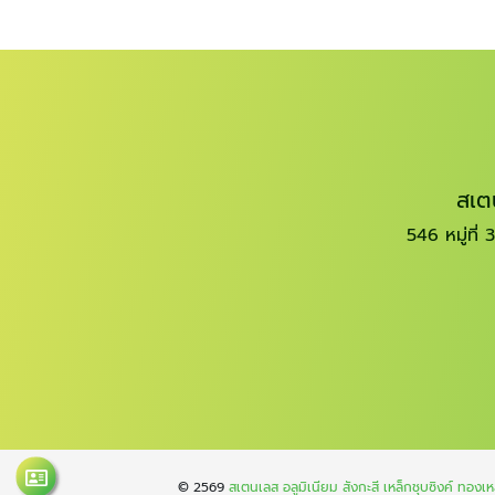
สเต
546 หมู่ที
© 2569
สเตนเลส อลูมิเนียม สังกะสี เหล็กชุบซิงค์ ทอง