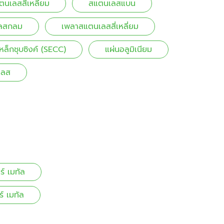
ตนเลสสี่เหลี่ยม
สแตนเลสแบน
ลสกลม
เพลาสแตนเลสสี่เหลี่ยม
หล็กชุบซิงค์ (SECC)
แผ่นอลูมิเนียม
เลส
ร์ เมทัล
์ เมทัล