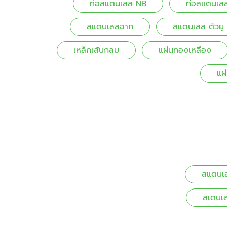
ท่อสแตนเลส NB
ท่อสแตนเล
สแตนเลสฉาก
สแตนเลส ตัวยู 
เหล็กเส้นกลม
แผ่นทองเหลือง
แผ
สแตนเลส
สเตนเล