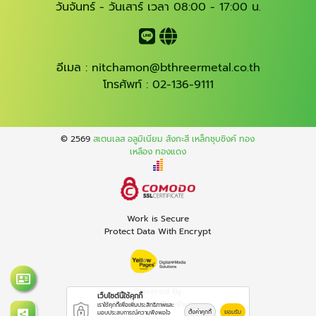
วันจันทร์ - วันเสาร์ เวลา 08:00 - 17:00 น.
อีเมล :
nitchamon@bthreermetal.co.th
โทรศัพท์ :
02-136-9111
© 2569
สเตนเลส อลูมิเนียม สังกะสี เหล็กชุบซิงค์ ทอง
เหลือง ทองแดง
Work is Secure
Protect Data With Encrypt
Powered By
เว็บไซต์นี้ใช้คุกกี้
Thailand YellowPages
เราใช้คุกกี้เพื่อเพิ่มประสิทธิภาพและ
ตั้งค่าคุกกี้
ยอมรับ
มอบประสบการณ์ความพึงพอใจ