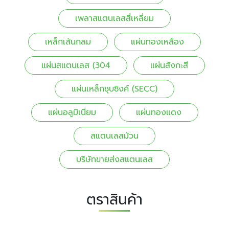
เพลาสแตนเลสสี่เหลี่ยม
เหล็กเส้นกลม
แผ่นทองเหลือง
แผ่นสแตนเลส (304
แผ่นสังกะสี
แผ่นเหล็กชุบซิงค์ (SECC)
แผ่นอลูมิเนียม
แผ่นทองแดง
สแตนเลสม้วน
บริษัทขายส่งสแตนเลส
ตราสินค้า