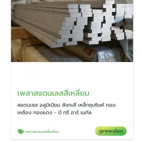
เพลาสแตนเลสสี่เหลี่ยม
สแตนเลส อลูมิเนียม สังกะสี เหล็กชุบซิงค์ ทอง
เหลือง ทองแดง - บี ทรี อาร์ เมทัล
ดูรายละเอียด
เพลาสแตนเลสสี่เหลี่ยม