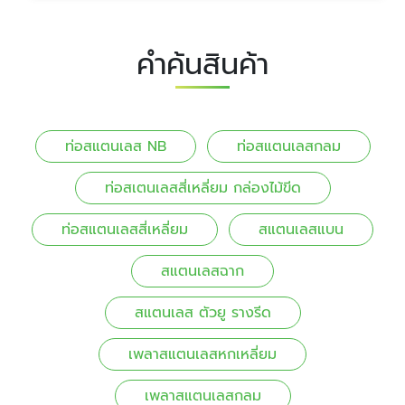
คำค้นสินค้า
ท่อสแตนเลส NB
ท่อสแตนเลสกลม
ท่อสเตนเลสสี่เหลี่ยม กล่องไม้ขีด
ท่อสแตนเลสสี่เหลี่ยม
สแตนเลสแบน
สแตนเลสฉาก
สแตนเลส ตัวยู รางรีด
เพลาสแตนเลสหกเหลี่ยม
เพลาสแตนเลสกลม