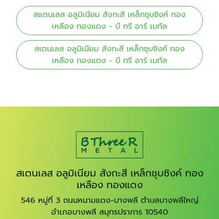
สแตนเลส อลูมิเนียม สังกะสี เหล็กชุบซิงค์ ทอง
เหลือง ทองแดง - บี ทรี อาร์ เมทัล
สเตนเลส อลูมิเนียม สังกะสี เหล็กชุบซิงค์ ทอง
เหลือง ทองแดง - บี ทรี อาร์ เมทัล
สเตนเลส อลูมิเนียม สังกะสี เหล็กชุบซิงค์ ทอง
เหลือง ทองแดง
546 หมู่ที่ 3 ถนนหนามแดง-บางพลี ตำบลบางพลีใหญ่
อำเภอบางพลี สมุทรปราการ 10540