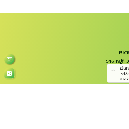
สเต
546 หมู่ที
เว็บไซต
เราใช
การใช
© 2569
สเตนเลส อลูมิเนียม สังกะสี เหล็กชุบซิงค์ ทอง