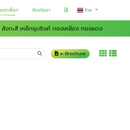
คตตาล็อก
ติดต่อเรา
ไทย
 สังกะสี เหล็กชุบซิงค์ ทองเหลือง ทองแดง
e-Brochure