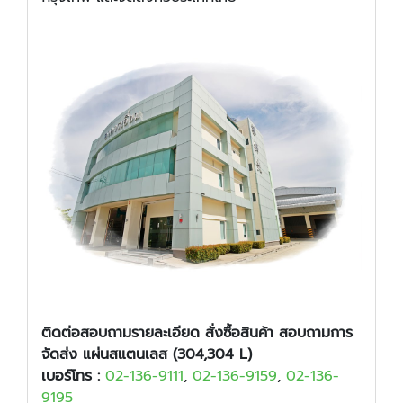
ติดต่อสอบถามรายละเอียด สั่งซื้อสินค้า สอบถามการ
จัดส่ง
แผ่นสแตนเลส (304,304 L)
เบอร์โทร :
02-136-9111
,
02-136-9159
,
02-136-
9195