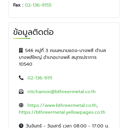
Fax :
02-136-9155
ข้อมูลติดต่อ
546 หมู่ที่ 3 ถนนหนามแดง-บางพลี ตำบล
บางพลีใหญ่ อำเภอบางพลี สมุทรปราการ
10540
02-136-9111
nitchamon@bthreermetal.co.th
https://www.bthreermetal.co.th
,
https://bthreermetal.yellowpages.co.th
วันจันทร์ - วันเสาร์ เวลา 08:00 - 17:00 น.