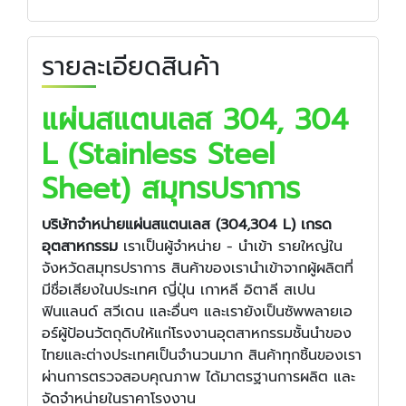
รายละเอียดสินค้า
แผ่นสแตนเลส 304, 304
L (Stainless Steel
Sheet) สมุทรปราการ
บริษัทจำหน่ายแผ่นสแตนเลส (304,304 L) เกรด
อุตสาหกรรม
เราเป็นผู้จำหน่าย - นำเข้า รายใหญ่ใน
จังหวัดสมุทรปราการ สินค้าของเรานำเข้าจากผู้ผลิตที่
มีชื่อเสียงในประเทศ ญี่ปุ่น เกาหลี อิตาลี สเปน
ฟินแลนด์ สวีเดน และอื่นๆ และเรายังเป็นซัพพลายเอ
อร์ผู้ป้อนวัตถุดิบให้แก่โรงงานอุตสาหกรรมชั้นนำของ
ไทยและต่างประเทศเป็นจำนวนมาก สินค้าทุกชิ้นของเรา
ผ่านการตรวจสอบคุณภาพ ได้มาตรฐานการผลิต และ
จัดจำหน่ายในราคาโรงงาน