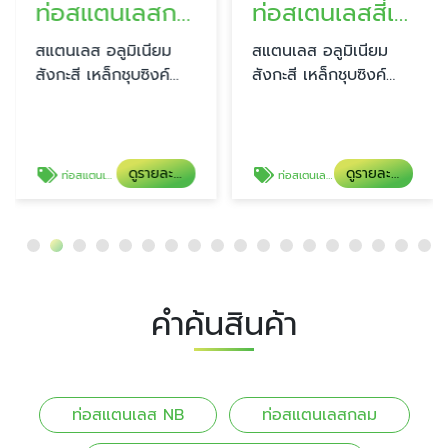
ท่อสแตนเลสกลม
ท่อสเตนเลสสี่เหลี่ยม กล่องไม้ขีด
สแตนเลส อลูมิเนียม
สแตนเลส อลูมิเนียม
สังกะสี เหล็กชุบซิงค์
สังกะสี เหล็กชุบซิงค์
ทองเหลือง ทองแดง -
ทองเหลือง ทองแดง -
บี ทรี อาร์ เมทัล
บี ทรี อาร์ เมทัล
ดูรายละเอียด
ดูรายละเอียด
ท่อสแตนเลสกลม
ท่อสเตนเลสสี่เหลี่ยม กล่องไม้ขีด
คำค้นสินค้า
ท่อสแตนเลส NB
ท่อสแตนเลสกลม