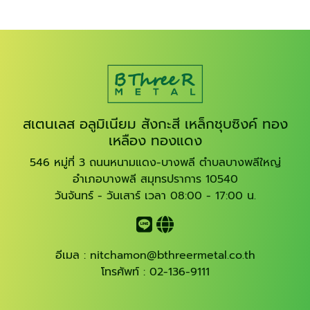
สเตนเลส อลูมิเนียม สังกะสี เหล็กชุบซิงค์ ทอง
เหลือง ทองแดง
546 หมู่ที่ 3 ถนนหนามแดง-บางพลี ตำบลบางพลีใหญ่
อำเภอบางพลี สมุทรปราการ 10540
วันจันทร์ - วันเสาร์ เวลา 08:00 - 17:00 น.
อีเมล :
nitchamon@bthreermetal.co.th
โทรศัพท์ :
02-136-9111