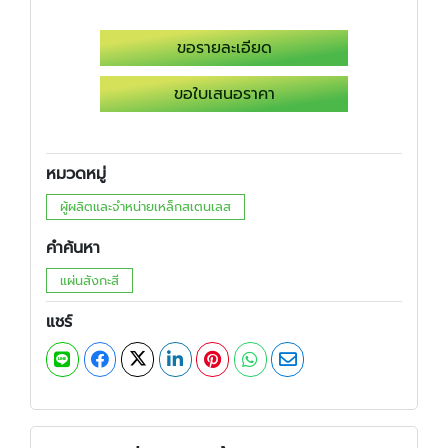
ขอรายละเอียด
ขอใบเสนอราคา
หมวดหมู่
ผู้ผลิตและจำหน่ายเหล็กสเตนเลส
คำค้นหา
แผ่นสังกะสี
แชร์