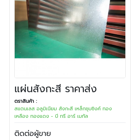
แผ่นสังกะสี ราคาส่ง
ตราสินค้า :
สแตนเลส อลูมิเนียม สังกะสี เหล็กชุบซิงค์ ทอง
เหลือง ทองแดง - บี ทรี อาร์ เมทัล
ติดต่อผู้ขาย