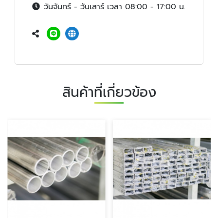
วันจันทร์ - วันเสาร์ เวลา 08:00 - 17:00 น.
สินค้าที่เกี่ยวข้อง