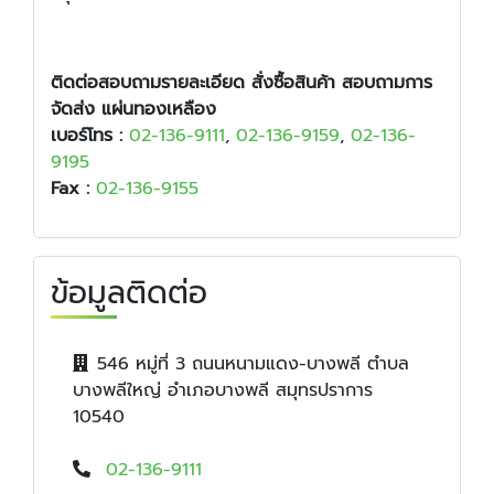
ติดต่อสอบถามรายละเอียด สั่งซื้อสินค้า สอบถามการ
จัดส่ง
แผ่นทองเหลือง
เบอร์โทร :
02-136-9111
,
02-136-9159
,
02-136-
9195
Fax :
02-136-9155
ข้อมูลติดต่อ
546 หมู่ที่ 3 ถนนหนามแดง-บางพลี ตำบล
บางพลีใหญ่ อำเภอบางพลี สมุทรปราการ
10540
02-136-9111