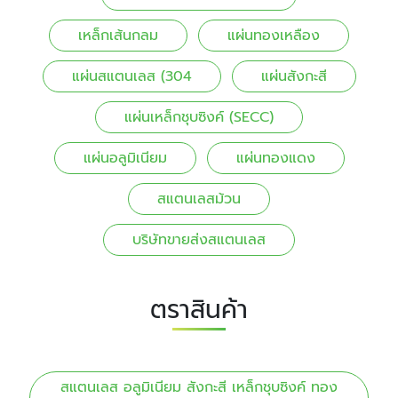
เหล็กเส้นกลม
แผ่นทองเหลือง
แผ่นสแตนเลส (304
แผ่นสังกะสี
แผ่นเหล็กชุบซิงค์ (SECC)
แผ่นอลูมิเนียม
แผ่นทองแดง
สแตนเลสม้วน
บริษัทขายส่งสแตนเลส
ตราสินค้า
สแตนเลส อลูมิเนียม สังกะสี เหล็กชุบซิงค์ ทอง