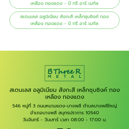
เหลือง ทองแดง - บี ทรี อาร์ เมทัล
สเตนเลส อลูมิเนียม สังกะสี เหล็กชุบซิงค์ ทอง
เหลือง ทองแดง - บี ทรี อาร์ เมทัล
สเตนเลส อลูมิเนียม สังกะสี เหล็กชุบซิงค์ ทอง
เหลือง ทองแดง
546 หมู่ที่ 3 ถนนหนามแดง-บางพลี ตำบลบางพลีใหญ่
อำเภอบางพลี สมุทรปราการ 10540
วันจันทร์ - วันเสาร์ เวลา 08:00 - 17:00 น.