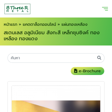
หน้าแรก
»
แคตตาล็อกออนไลน์
»
แผ่นทองเหลือง
สเตนเลส อลูมิเนียม สังกะสี เหล็กชุบซิงค์ ทอง
เหลือง ทองแดง
e-Brochure