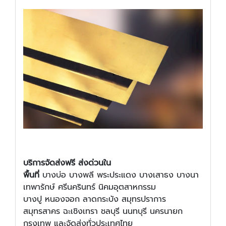
บริการจัดส่งฟรี ส่งด่วนใน
พื้นที่
บางบ่อ บางพลี พระประแดง บางเสาธง บางนา
เทพารักษ์ ศรีนครินทร์ นิคมอุตสาหกรรม
บางปู หนองจอก ลาดกระบัง สมุทรปราการ
สมุทรสาคร ฉะเชิงเทรา ชลบุรี นนทบุรี นครนายก
กรุงเทพ และจัดส่งทั่วประเทศไทย