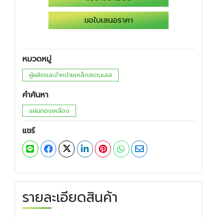
ขอใบเสนอราคา
หมวดหมู่
ผู้ผลิตและจำหน่ายเหล็กสเตนเลส
คำค้นหา
แผ่นทองเหลือง
แชร์
รายละเอียดสินค้า