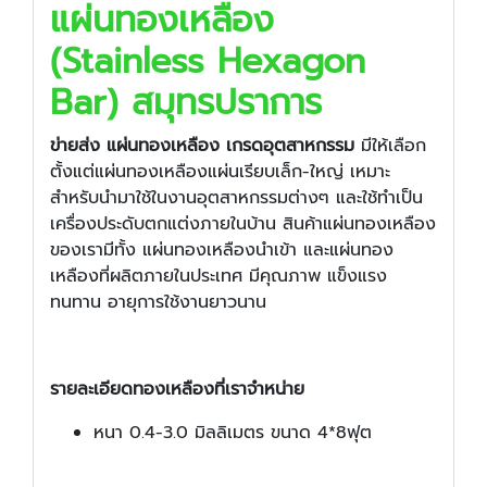
แผ่นทองเหลือง
(Stainless Hexagon
Bar) สมุทรปราการ
ข่ายส่ง แผ่นทองเหลือง
เกรดอุตสาหกรรม
มีให้เลือก
ตั้งแต่แผ่นทองเหลืองแผ่นเรียบเล็ก-ใหญ่ เหมาะ
สำหรับนำมาใช้ในงานอุตสาหกรรมต่างๆ และใช้ทำเป็น
เครื่องประดับตกแต่งภายในบ้าน สินค้าแผ่นทองเหลือง
ของเรามีทั้ง แผ่นทองเหลืองนำเข้า และแผ่นทอง
เหลืองที่ผลิตภายในประเทศ มีคุณภาพ แข็งแรง
ทนทาน อายุการใช้งานยาวนาน
รายละเอียดทองเหลืองที่เราจำหน่าย
หนา 0.4-3.0 มิลลิเมตร ขนาด 4*8ฟุต